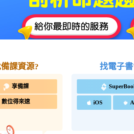
找備課資源?
找電子書
享備課
SuperBoo
數位得來速
iOS
A