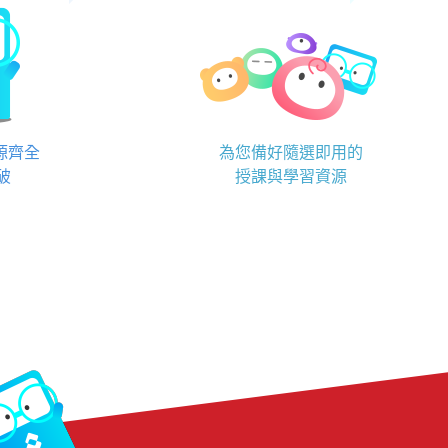
資源齊全
為您備好隨選即用的
破
授課與學習資源