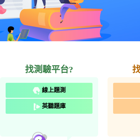
找測驗平台?
線上題測
英聽題庫