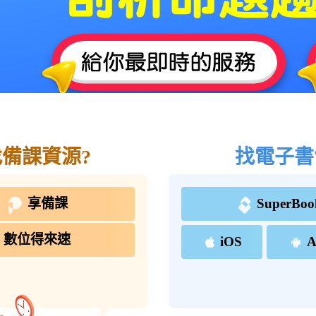
找備課資源?
找電子書
享備課
SuperBoo
數位得來速
iOS
A