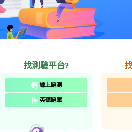
找測驗平台?
線上題測
英聽題庫