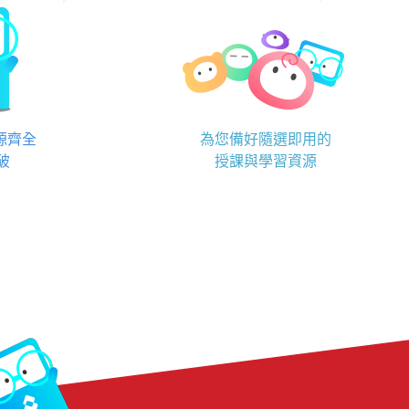
資源齊全
為您備好隨選即用的
破
授課與學習資源